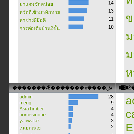
14
มาแจมซักหน่อย
13
หวัดดีเข้ามาทักทาย
ข
11
หาช่างฝีมือดี
10
การต่อเติมบ้าน2ชั้น
ม
ม
ห
�������Ǣ�������ҡ����ش
admin
28
a
meng
9
AsiaTimber
4
c
homesinone
4
yaowalak
3
E
2
เนเธกเนเธ