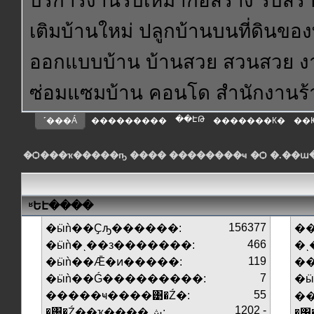
บริการงานรับเหมาก่อสร้าง รับสร้า
เติมบ้านใหม่ ปลูกบ้านบนที่ดินของ
ออกแบบบ้าน บ้านสวย สวนสวย งา
ซ่อมแซมบ้าน คอนโด สำนักงานร
��ԷԹ
˹���Á
���������
�������К�
��
�Ѻ���ҡ�����ҧ ���� ��������ҹ �Ѻ �.��
ʶԵԷ����
156377
�ӹǹ��Ҫԡ������:
��
466
�ӹǹ�ͺ��з�������:
�ͺ
119
�ӹǹ��Ǣ�ͷ�����:
�
7
�ӹǹ��Ǵ���������:
�
55
�����ҹ����͹�Ź�:
1202 -
�͹�Ź��ҡ����ش:
�͹