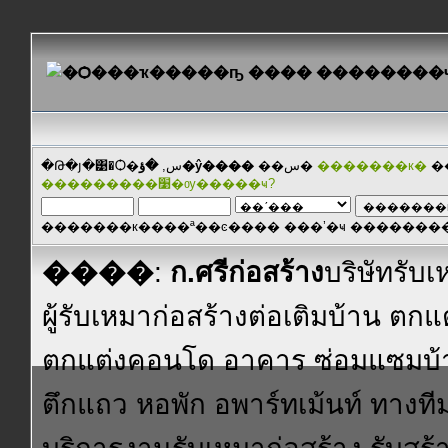
�Թ�յ�͹�Ѻ�س,
�ؤ�ŷ����
��س�
�������к�
�
���������׹�ѹ�����ҹ?
�������к����ª��ͼ���� ���ʼ�ҹ ������
����
:
ก.ศรีก่อสร้าง
บริษัทรับเ
ผู้รับเหมาก่อสร้างต่อเติมบ้าน ตกแ
ตกแต่งคอนโด อาคาร ซ่อมแซมบ้า
ตึกแถว หอพัก อพาร์ทเม้นท์ ทางที