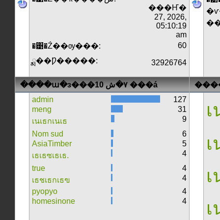
���Ҥ�
�ѵ
27, 2026,
�
05:10:19
am
60
�͹�Ź��ѹ���:
ྨ��Ƿ�����:
32926764
����ա�з���٧�ش 10 ���á
���
admin
127
เน
meng
31
9
เนเธกเนเธ
Nom sud
6
เน
AsiaTimber
5
4
เธเธซเธเธ.
true
4
เน
4
เธชเธกเธฃ
pyopyo
4
homesinone
4
เน