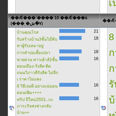
เน
��Ǣ���ʹ���� 10 ��Ǣ���á
(���ͺ�٧�ش)
21
บ้านคุณโรส
8
18
รับสร้างบ้าน3ชั้นไม๊คับ
หาผู้รับเหมาอยู่
ก
18
การทำบ่อเลี้ยงปลา
16
ขายด่วน ทาวเฮ้าส์2ชั้น
ก
ดอนเมือง-รังสิต ติด
ถนนวิภาวดีรังสิต ไม่ลึก
เ ราคาไม่แพง
ร
16
8 วิธีเจอผี อย่างแน่นอน
คอนเฟิม++++
บ
16
ทริป ปีใหม่2553...กะ
ภาระกิจส่งช่างกลับ
บ้าน++
ท