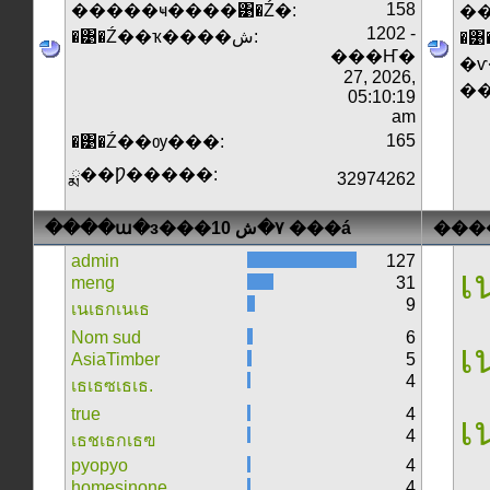
158
�����ҹ����͹�Ź�:
1202 -
�͹�Ź��ҡ����ش:
�͹
���Ҥ�
�ѵ
27, 2026,
�
05:10:19
am
165
�͹�Ź��ѹ���:
ྨ��Ƿ�����:
32974262
����ա�з���٧�ش 10 ���á
���
admin
127
เน
meng
31
9
เนเธกเนเธ
Nom sud
6
เน
AsiaTimber
5
4
เธเธซเธเธ.
true
4
เน
4
เธชเธกเธฃ
pyopyo
4
homesinone
4