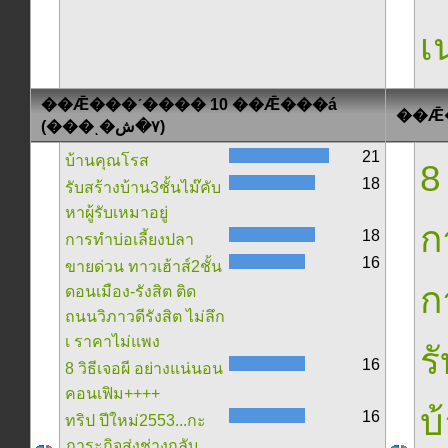
เน
��Ǣ���ʹ���� 10 ��Ǣ���á
(���ͺ�٧�ش)
21
บ้านคุณโรส
8
18
รับสร้างบ้าน3ชั้นไม๊คับ
หาผู้รับเหมาอยู่
ก
18
การทำบ่อเลี้ยงปลา
16
ขายด่วน ทาวเฮ้าส์2ชั้น
ก
ดอนเมือง-รังสิต ติด
ถนนวิภาวดีรังสิต ไม่ลึก
เ ราคาไม่แพง
ร
16
8 วิธีเจอผี อย่างแน่นอน
คอนเฟิม++++
บ
16
ทริป ปีใหม่2553...กะ
ภาระกิจส่งช่างกลับ