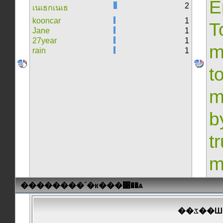
E
2
เนเธกเนเธ
kooncar
1
T
Jane
1
27year
1
m
rain
1
t
m
b
t
m
��������´�к���͹��ѧ
���͹