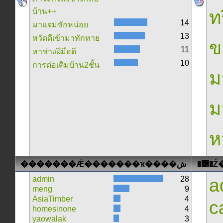
บ้าน++
ท
14
มาแจมซักหน่อย
13
หวัดดีเข้ามาทักทาย
ข
11
หาช่างฝีมือดี
10
การต่อเติมบ้าน2ชั้น
ม
ม
ห
�������Ǣ�������ҡ����ش
admin
28
a
meng
9
AsiaTimber
4
c
homesinone
4
yaowalak
3