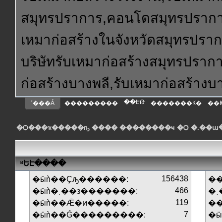
สมุทรปราการ,คอนโดสมุทรปราการ
เหมาก่อสร้างในจังหวัดสมุทรปรา
บริษัทรับเหมาก่อสร้างสมุทรปราก
ก่อสร้างบางพลี,รับเหมาก่อสร้าง
��ԷԹ
˹���Á
���������
�������К�
��
�Ѻ���ҡ�����ҧ ���� ��������ҹ �Ѻ �.��
ʶԵԷ����
156438
�ӹǹ��Ҫԡ������:
��
466
�ӹǹ�ͺ��з�������:
�ͺ
119
�ӹǹ��Ǣ�ͷ�����:
�
7
�ӹǹ��Ǵ���������:
�