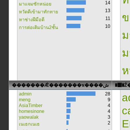
14
มาแจมซักหน่อย
13
หวัดดีเข้ามาทักทาย
ข
11
หาช่างฝีมือดี
10
การต่อเติมบ้าน2ชั้น
ม
ม
ห
�������Ǣ�������ҡ����ش
admin
28
a
meng
9
AsiaTimber
4
c
homesinone
4
yaowalak
3
E
2
เนเธกเนเธ