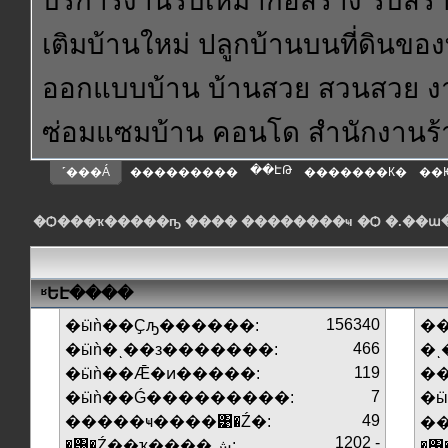
บริการงานรับเหมาก่อสร้าง รับสร้า
เติมบ้านใหม่ ปลูกบ้านบนที่ดินของ
ออกแบบบ้าน บ้านสวย สวนสวย งา
ซ่อมแซมบ้าน คอนโด สำนักงานร
��ԷԹ
˹���Á
���������
�������К�
��
�Ѻ���ҡ�����ҧ ���� ��������ҹ �Ѻ �.��
ʶԵԷ����
156340
�ӹǹ��Ҫԡ������:
��
466
�ӹǹ�ͺ��з�������:
�ͺ
119
�ӹǹ��Ǣ�ͷ�����:
�
7
�ӹǹ��Ǵ���������:
�
49
�����ҹ����͹�Ź�:
1202 -
�͹�Ź��ҡ����ش:
�͹