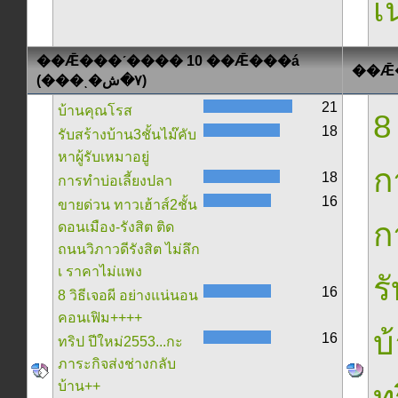
เน
��Ǣ���ʹ���� 10 ��Ǣ���á
(���ͺ�٧�ش)
21
บ้านคุณโรส
8
18
รับสร้างบ้าน3ชั้นไม๊คับ
หาผู้รับเหมาอยู่
ก
18
การทำบ่อเลี้ยงปลา
16
ขายด่วน ทาวเฮ้าส์2ชั้น
ก
ดอนเมือง-รังสิต ติด
ถนนวิภาวดีรังสิต ไม่ลึก
เ ราคาไม่แพง
ร
16
8 วิธีเจอผี อย่างแน่นอน
คอนเฟิม++++
บ
16
ทริป ปีใหม่2553...กะ
ภาระกิจส่งช่างกลับ
บ้าน++
ท