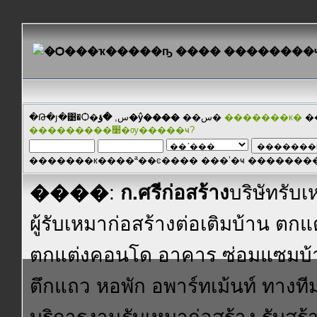
�Թ�յ�͹�Ѻ�س,
�ؤ�ŷ����
��س�
�������к�
�
���������׹�ѹ�����ҹ?
�������к����ª��ͼ���� ���ʼ�ҹ ������
����
:
ก.ศรีก่อสร้าง
บริษัทรับเ
ผู้รับเหมาก่อสร้างต่อเติมบ้าน ตกแ
ตกแต่งคอนโด อาคาร ซ่อมแซมบ้า
ตึกแถว หอพัก อพาร์ทเม้นท์ ทางที