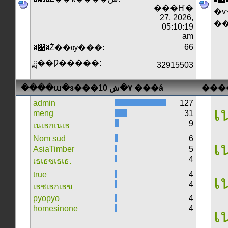
���Ҥ�
�ѵ
27, 2026,
�
05:10:19
am
66
�͹�Ź��ѹ���:
ྨ��Ƿ�����:
32915503
����ա�з���٧�ش 10 ���á
���
admin
127
เน
meng
31
9
เนเธกเนเธ
Nom sud
6
เน
AsiaTimber
5
4
เธเธซเธเธ.
true
4
เน
4
เธชเธกเธฃ
pyopyo
4
homesinone
4
เน