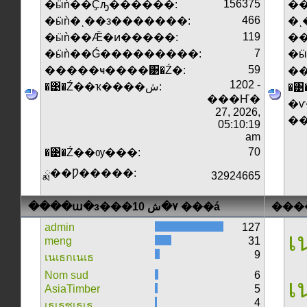
156375
�ӹǹ��Ҫԡ������:
��
466
�ӹǹ�ͺ��з�������:
�ͺ
119
�ӹǹ��Ǣ�ͷ�����:
�
7
�ӹǹ��Ǵ���������:
�
59
�����ҹ����͹�Ź�:
1202 -
�͹�Ź��ҡ����ش:
�͹
���Ҥ�
�ѵ
27, 2026,
�
05:10:19
am
70
�͹�Ź��ѹ���:
ྨ��Ƿ�����:
32924665
����ա�з���٧�ش 10 ���á
���
admin
127
เน
meng
31
9
เนเธกเนเธ
Nom sud
6
เน
AsiaTimber
5
4
เธเธซเธเธ.