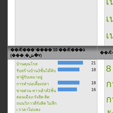
เน
เน
เน
��Ǣ���ʹ���� 10 ��Ǣ���á
(���ͺ�٧�ش)
21
บ้านคุณโรส
8
18
รับสร้างบ้าน3ชั้นไม๊คับ
หาผู้รับเหมาอยู่
ก
18
การทำบ่อเลี้ยงปลา
16
ขายด่วน ทาวเฮ้าส์2ชั้น
ก
ดอนเมือง-รังสิต ติด
ถนนวิภาวดีรังสิต ไม่ลึก
เ ราคาไม่แพง