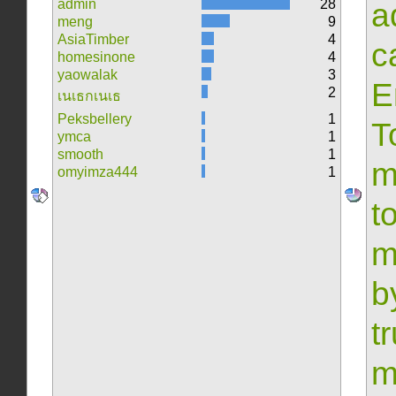
admin
28
a
meng
9
AsiaTimber
4
c
homesinone
4
yaowalak
3
E
2
เนเธกเนเธ
Peksbellery
1
T
ymca
1
smooth
1
m
omyimza444
1
t
m
b
t
m