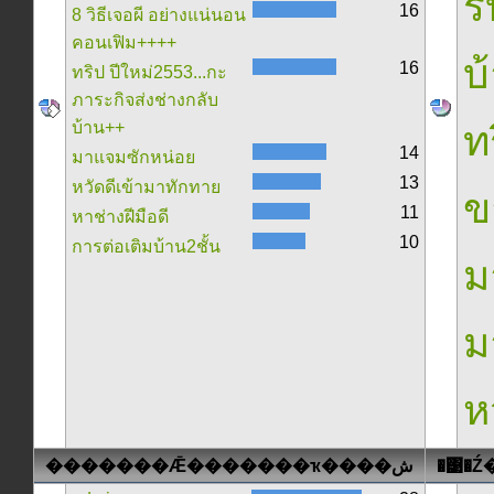
ร
16
8 วิธีเจอผี อย่างแน่นอน
คอนเฟิม++++
บ
16
ทริป ปีใหม่2553...กะ
ภาระกิจส่งช่างกลับ
บ้าน++
ท
14
มาแจมซักหน่อย
13
หวัดดีเข้ามาทักทาย
ข
11
หาช่างฝีมือดี
10
การต่อเติมบ้าน2ชั้น
ม
ม
ห
�������Ǣ�������ҡ����ش