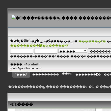
�Թ�յ�͹�Ѻ�س,
�ؤ�ŷ����
��س�
�������к�
�
���������׹�ѹ�����ҹ?
�������к����ª��ͼ���� ���ʼ�ҹ ������
����
: กลับเวปหลัก
www.4goodhome.com
��ԷԹ
˹���Á
���������
�������К�
��
�Ѻ���ҡ�����ҧ ���� ��������ҹ �Ѻ �.��
ʶԵԷ����