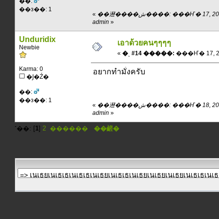
��:
��з��: 1
«
��䢤����ش����: ���Ҥ� 17, 2011, 07:51:24 am ��
admin
»
Unduridix
เอาด้วยคนๆๆๆๆ
Newbie
«
�ͺ #14 �����:
���Ҥ� 17, 201
Karma: 0
อยากทำมั่งครับ
�Ϳ�Ź�
��:
��з��: 1
«
��䢤����ش����: ���Ҥ� 18, 2011, 20:18:42 pm ��
admin
»
˹��: [
1
]
2
������
��鹺�