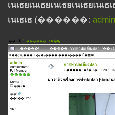
เนเธยเนเธยเนเธยเนเธยเนเธเธ
เนเธเธ
(������:
admi
˹��: [
1
]
2
������
ŧ��ҧ
�����¹
��Ǣ��: การทำบ่อเลี้ยงปลา (��ҹ
0 ��Ҫԡ ��� 1 �ؤ�ŷ���� ���ѧ����Ǣ�͹��
admin
การทำบ่อเลี้ยงปลา
Administrator
«
�����:
�á�Ҥ� 19, 2009, 02:
Full Member
มาว่าด้วยเรื่องการทำบ่อปลา (บ่อคอนกร
Karma: 0
�Ϳ�Ź�
��:
��з��: 127
Staff