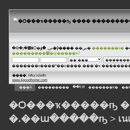
�Թ�յ�͹�Ѻ�س,
�ؤ�ŷ����
��س�
�������к�
�
���������׹�ѹ�����ҹ?
�������к����ª��ͼ���� ���ʼ�ҹ ������
����
: กลับเวปหลัก
www.4goodhome.com
��ԷԹ
˹���Á
���������
�������К�
��
�Ѻ���ҡ�����ҧ �
�.��ա�����ҧ
>
เน