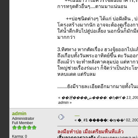
++เน้นย้ำว่าไม่ควรใช้ผนังอาคาร,รั้ว 
การทรุดตัวอื่นๆ....ตามมาแน่นอน
++บ่อชนิดต่างๆ ได้แก่ บ่อฝังดิน , บ่อ
โครงสร้างมากนัก อาจจะต้องดูเรื่องก
ใส่น้ำดีกลับไปสู่บ่อเลี้ยง นอกนั้นก็ม
มากกว่า
3.ทิศทาง หากตัดเรื่อง ฮวงจุ้ยออกไปแล
ถึงเกือบทั้งวันพระอาทิตย์ขึ้น ตะวันอ
ถึงแม้ว่า จะทำหลังคาคลุมบ่อ แต่หาก
ใหญ่ช่วยเรื่องร่มเงา ก็จัดว่าเป็นปร
หลบแดด แต่รับลม
........ยังมีรายละเอียดอีกมากมายทั้ง
«
��䢤����ش����: �ԧ�Ҥ� 13, 2009, 14:41:44 pm ��
admin
»
admin
....
Administrator
«
�ͺ #1 �����:
�ѹ��¹ 02, 2009
Full Member
ลงมือทำบ่อ เมื่อเตรียมพื้นที่แล้ว
Karma: 0
เริ่มจากการวางผัง
กำหนดขนาดของบ่อทั้