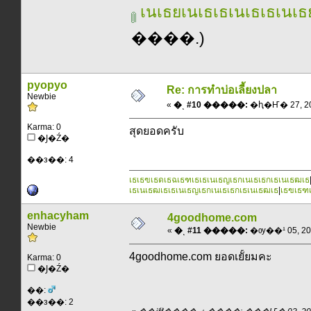
เนเธยเนเธเธเนเธเธเนเธ
����.)
pyopyo
Re: การทำบ่อเลี้ยงปลา
Newbie
«
�ͺ #10 �����:
�ԧ�Ҥ� 27, 201
Karma: 0
สุดยอดครับ
�Ϳ�Ź�
��з��: 4
เธเธฃเธดเธฉเธฑเธเธเนเธญเธกเนเธเธกเธเนเธฒเธ
เธเนเธฒเธเธเนเธญเธกเนเธเธกเธเนเธฒเธ
|
เธฃเธฑเธ
enhacyham
4goodhome.com
Newbie
«
�ͺ #11 �����:
�ѹ��¹ 05, 2011
4goodhome.com ยอดเยั้ยมคะ
Karma: 0
�Ϳ�Ź�
��:
��з��: 2