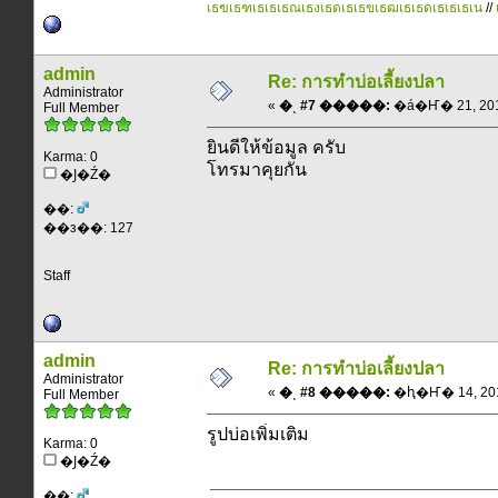
เธฃเธฑเธเธเธณเธงเธดเธเธขเธฒเธเธดเธเธเธเน
//
admin
Re: การทำบ่อเลี้ยงปลา
Administrator
«
�ͺ #7 �����:
�á�Ҥ� 21, 2011
Full Member
ยินดีให้ข้อมูล ครับ
Karma: 0
โทรมาคุยกัน
�Ϳ�Ź�
��:
��з��: 127
Staff
admin
Re: การทำบ่อเลี้ยงปลา
Administrator
«
�ͺ #8 �����:
�ԧ�Ҥ� 14, 2011
Full Member
รูปบ่อเพิ่มเติม
Karma: 0
�Ϳ�Ź�
��: