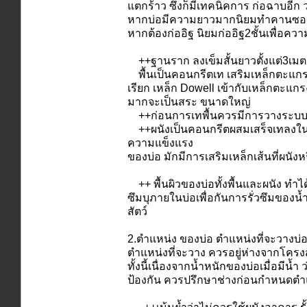
แตกร้าว ซึ่งก็มีเทคนิคการ ก่อฉาบอีก ว
หากบ่อมีความยาวมากนิยมทำคานซอยหรื
หากต้องก่ออิฐ นิยมก่ออิฐ2ชั้นเพื่อคว
++ฐานราก ลงเข็มสั้นยาวตั้งแต่3เมตร
พื้นเป็นคอนกรีตเท เสริมเหล็กตะแกรง ห
เรียก เหล็ก Dowell เข้ากับเหล็กตะแกรงพ
มากจะเป็นสระ ขนาดใหญ่
++ก่อนการเทพื้นควรมีการวางระบบท่อน้ำ
++ผนังเป็นคอนกรีตผสมเสร็จเทลงในแบบท
ความแข็งแรง
ของบ่อ มักมีการเสริมเหล็กเส้นที่ผนังห
++ พื้นผิวของบ่อทั้งพื้นและผนัง ทำได้
ซึมบุภายในบ่อเพื่อกันการรั่วซึมของน
สัตว์
2.ตำแหน่ง ของบ่อ ตำแหน่งที่จะวางบ่อภา
ตำแหน่งที่จะวาง ควรอยู่ห่างจากโครงสร
ทั้งนี้เนื่องจากน้ำหนักของบ่อเมื่อมีน้ำ
ป้องกัน ควรปรึกษาช่างก่อนกำหนดตำ