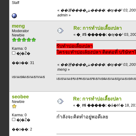
Staff
«
��䢤����ش����: �ѹ��¹ 03, 2009, 15:23:55 pm ��
admin
»
meng
Re: การทำบ่อเลี้ยงปลา
Moderator
«
�ͺ #5 �����:
�ѹ��¹ 03, 2009
Newbie
รับทำบ่อเลี้ยงปลา
Karma: 0
ใครจะทำบ่อเล้ยงปลา ติดต่อที่ บริษัทฯ
�Ϳ�Ź�
��з��: 31
«
��䢤����ش����: �ѹ��¹ 03, 2009, 18:07:23 pm ��
meng
»
เธเนเธฒเธเนเธกเนเธ
เธเธนเนเธฃเธฑเธเนเธซเธกเธฒเธเนเธญเนเธเธดเธก
seobee
Re: การทำบ่อเลี้ยงปลา
Newbie
«
�ͺ #6 �����:
�á�Ҥ� 18, 2011
Karma: 0
กำลังจะคิดทำอยู่พอดีเลย
�Ϳ�Ź�
��з��: 2