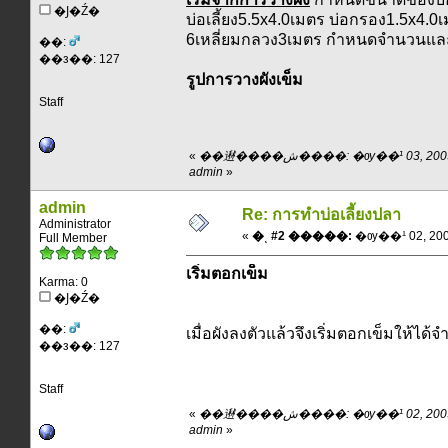
�Ϳ�Ź�
บ่อเลี้ยง5.5x4.0เมตร บ่อกรอง1.5x4.0เ
6เหลี่ยมกลวง3เมตร กำหนดจำนวนและ
��:
��з��: 127
รูปการวางผังเข็ม
Staff
«
��䢤����ش����: �ѹ��¹ 03, 2009, 16:03:03 pm ��
admin
»
admin
Re: การทำบ่อเลี้ยงปลา
Administrator
«
�ͺ #2 �����:
�ѹ��¹ 02, 2009
Full Member
เริ่มตอกเข็ม
Karma: 0
�Ϳ�Ź�
��:
เมื่อผังลงตัวแล้วจึงเริ่มตอกเข็มให้
��з��: 127
Staff
«
��䢤����ش����: �ѹ��¹ 02, 2009, 07:09:21 am ��
admin
»