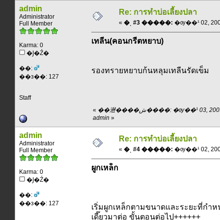
admin
Re: การทำบ่อเลี้ยงปลา
Administrator
«
�ͺ #3 �����:
�ѹ��¹ 02, 2009
Full Member
เทลีน(คอนกรีตหยาบ)
Karma: 0
�Ϳ�Ź�
��:
รองทรายหยาบก้นหลุมเทลีนรัดเข็ม
��з��: 127
Staff
«
��䢤����ش����: �ѹ��¹ 03, 2009, 16:04:28 pm ��
admin
»
admin
Re: การทำบ่อเลี้ยงปลา
Administrator
«
�ͺ #4 �����:
�ѹ��¹ 02, 2009
Full Member
ผูกเหล็ก
Karma: 0
�Ϳ�Ź�
��:
��з��: 127
เริ่มผูกเหล็กตามขนาดและระยะที่กำห
เดี๊ยวมาต่อ ขั้นตอนต่อไป++++++