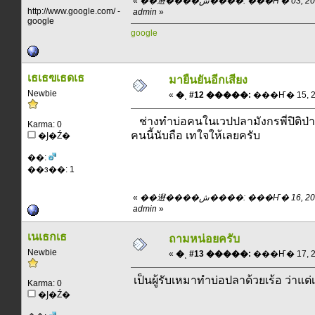
«
��䢤����ش����: ���Ҥ� 03, 2011, 19:04:11 pm ��
http://www.google.com/ -
admin
»
google
google
เธเธฃเธดเธ
มายืนยันอีกเสียง
Newbie
«
�ͺ #12 �����:
���Ҥ� 15, 201
ช่างทำบ่อคนในเวปปลามังกรพี่ปิติป่า
Karma: 0
คนนี้นับถือ เทใจให้เลยครับ
�Ϳ�Ź�
��:
��з��: 1
«
��䢤����ش����: ���Ҥ� 16, 2011, 19:06:12 pm ��
admin
»
เนเธกเธ
ถามหน่อยครับ
Newbie
«
�ͺ #13 �����:
���Ҥ� 17, 201
เป็นผู้รับเหมาทำบ่อปลาด้วยเร้อ ว่าแต
Karma: 0
�Ϳ�Ź�