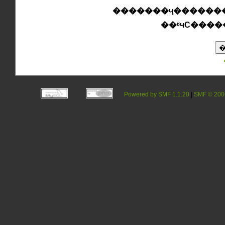
�������ҷ��������
��ʶҹС����
Powered by SMF 1.1.20
|
SMF © 200