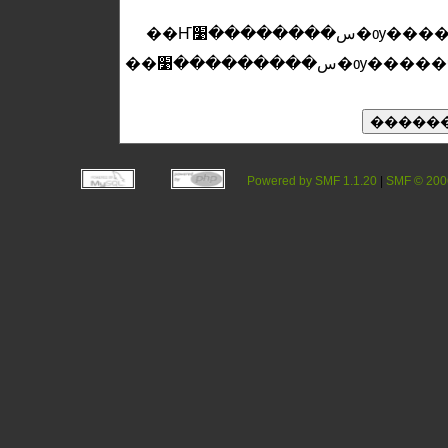
��س���������׹�ѹ�����ҹ�ͧ�سŧ
Powered by SMF 1.1.20
|
SMF © 200