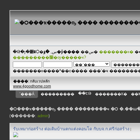
�Թ�յ�͹�Ѻ�س,
�ؤ�ŷ����
��س�
�������к�
�
���������׹�ѹ�����ҹ?
�������к����ª��ͼ���� ���ʼ�ҹ ������
����
: กลับเวปหลัก
www.4goodhome.com
��ԷԹ
˹���Á
���������
�������К�
��
�Ѻ���ҡ�����ҧ ���� ��������ҹ �Ѻ �.��ա
(������:
admin
)
รับเหมาก่อสร้าง ต่อเติมบ้านตกแต่งคอนโด กับบจ.ก.ศรีก่อสร้าง
|