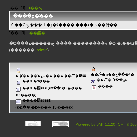
˹��: [
1
]
ŧ��ҧ
����բ�ͤ���
0 ��Ҫԡ ��� 1 �ؤ�ŷ���� ���ѧ�ٺ��촹��
˹��: [
1
]
��鹺�
�Ѻ���ҡ�����ҧ ���� ��������ҹ �Ѻ �.��ա
(������:
admin
)
��Ǣ�ͷ��١���ح�
��ͤ����ͧ�س�������Ǣ�͹��
��Ǣ�͵Դ��ش
��Ǣ�ͻ���
����
��Ǣ�͹��ʹ� (�ռ��ͺ�ҡ����
10 ����)
��Ǣ�͹��ʹ��ҡ
(�ռ��ͺ�ҡ���� 15 ����)
Powered by SMF 1.1.20
|
SMF © 200