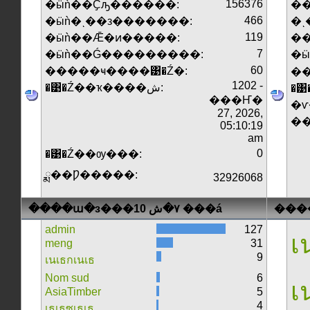
156376
�ӹǹ��Ҫԡ������:
��
466
�ӹǹ�ͺ��з�������:
�ͺ
119
�ӹǹ��Ǣ�ͷ�����:
�
7
�ӹǹ��Ǵ���������:
�
60
�����ҹ����͹�Ź�:
1202 -
�͹�Ź��ҡ����ش:
�͹
���Ҥ�
�ѵ
27, 2026,
�
05:10:19
am
0
�͹�Ź��ѹ���:
ྨ��Ƿ�����:
32926068
����ա�з���٧�ش 10 ���á
���
admin
127
เน
meng
31
9
เนเธกเนเธ
Nom sud
6
เน
AsiaTimber
5
4
เธเธซเธเธ.