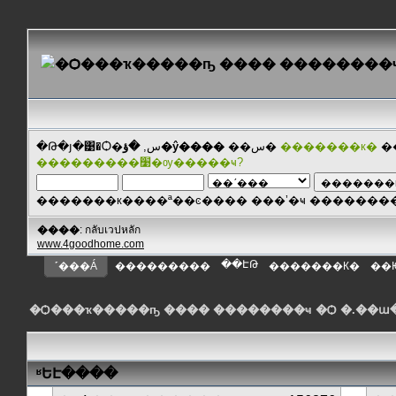
�Թ�յ�͹�Ѻ�س,
�ؤ�ŷ����
��س�
�������к�
�
���������׹�ѹ�����ҹ?
�������к����ª��ͼ���� ���ʼ�ҹ ������
����
: กลับเวปหลัก
www.4goodhome.com
��ԷԹ
˹���Á
���������
�������К�
��
�Ѻ���ҡ�����ҧ ���� ��������ҹ �Ѻ �.��
ʶԵԷ����