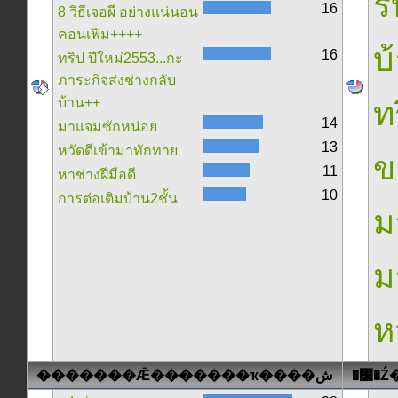
ร
16
8 วิธีเจอผี อย่างแน่นอน
คอนเฟิม++++
บ
16
ทริป ปีใหม่2553...กะ
ภาระกิจส่งช่างกลับ
บ้าน++
ท
14
มาแจมซักหน่อย
13
หวัดดีเข้ามาทักทาย
ข
11
หาช่างฝีมือดี
10
การต่อเติมบ้าน2ชั้น
ม
ม
ห
�������Ǣ�������ҡ����ش