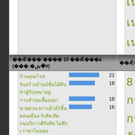
เน
เน
เน
��Ǣ���ʹ���� 10 ��Ǣ���á
(���ͺ�٧�ش)
21
บ้านคุณโรส
8
18
รับสร้างบ้าน3ชั้นไม๊คับ
หาผู้รับเหมาอยู่
ก
18
การทำบ่อเลี้ยงปลา
16
ขายด่วน ทาวเฮ้าส์2ชั้น
ก
ดอนเมือง-รังสิต ติด
ถนนวิภาวดีรังสิต ไม่ลึก
เ ราคาไม่แพง