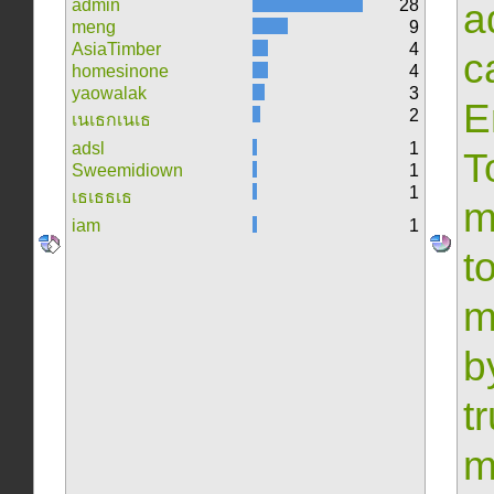
admin
28
a
meng
9
AsiaTimber
4
c
homesinone
4
yaowalak
3
E
2
เนเธกเนเธ
adsl
1
T
Sweemidiown
1
1
เธเธธเธ
m
iam
1
t
m
b
t
m