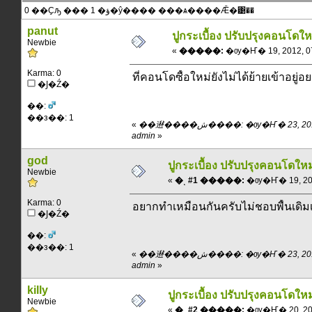
0 ��Ҫԡ ��� 1 �ؤ�ŷ���� ���ѧ����Ǣ�͹��
panut
ปูกระเบื้อง ปรับปรุงคอนโดให
Newbie
«
�����:
�ѹ�Ҥ� 19, 2012, 07
Karma: 0
ที่คอนโดซื้อใหม่ยังไม่ได้ย้ายเข้าอยู
�Ϳ�Ź�
��:
��з��: 1
«
��䢤����ش����: �ѹ�Ҥ� 23, 2012, 19:35:30 pm ��
admin
»
god
ปูกระเบื้อง ปรับปรุงคอนโดใหม
Newbie
«
�ͺ #1 �����:
�ѹ�Ҥ� 19, 2012
Karma: 0
อยากทำเหมือนกันครับไม่ชอบพื้นเดิม
�Ϳ�Ź�
��:
��з��: 1
«
��䢤����ش����: �ѹ�Ҥ� 23, 2012, 19:36:12 pm ��
admin
»
killy
ปูกระเบื้อง ปรับปรุงคอนโดใหม
Newbie
«
�ͺ #2 �����:
�ѹ�Ҥ� 20, 2012