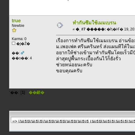
true
ทำกันซึมใช้เมมเบรน
Newbie
«
�ͺ #7 �����:
�ԧ�Ҥ� 19, 2013
Karma: 0
เรื่องการทำกันซึมใช้เมมเบรน อ่านข้อ
�Ϳ�Ź�
ม.เพอเฟค ศรีนครินทร์ ส่งแผนทีให้ใน
อยากให้ช่างเข้ามาทำกันซึมโดยเร็วมีปั
��:
��з��: 4
ล่าสุดปูพื้นกระเบื้องกันไว้ก็ยังรั่ว
ช่วยหน่อยนะครับ
ขอบคุณครับ
˹��: [
1
]
��鹺�