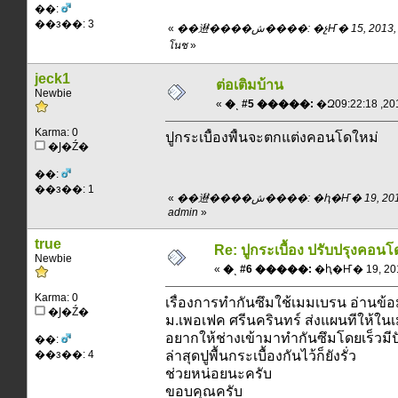
��:
��з��: 3
«
��䢤����ش����: �չҤ� 15, 2013, 20:20:59 pm ��
โนช
»
jeck1
ต่อเติมบ้าน
Newbie
«
�ͺ #5 �����:
Karma: 0
ปูกระเบื้องพื้นจะตกแต่งคอนโดใหม่
�Ϳ�Ź�
��:
��з��: 1
«
��䢤����ش����: �ԧ�Ҥ� 19, 2013, 08:24:40 am ��
admin
»
true
Re: ปูกระเบื้อง ปรับปรุงคอนโ
Newbie
«
�ͺ #6 �����:
�ԧ�Ҥ� 19, 2013
Karma: 0
เรื่องการทำกันซึมใช้เมมเบรน อ่านข้อ
�Ϳ�Ź�
ม.เพอเฟค ศรีนครินทร์ ส่งแผนทีให้ใน
อยากให้ช่างเข้ามาทำกันซึมโดยเร็วมีปั
��:
��з��: 4
ล่าสุดปูพื้นกระเบื้องกันไว้ก็ยังรั่ว
ช่วยหน่อยนะครับ
ขอบคุณครับ