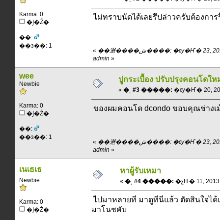
Karma: 0
ไม่ทราบนัดได้เลยรึปล่าวครับต้องการรื
�Ϳ�Ź�
��:
��з��: 1
«
��䢤����ش����: �ѹ�Ҥ� 23, 2012, 19:37:06 pm ��
admin
»
wee
ปูกระเบื้อง ปรับปรุงคอนโดใหม
Newbie
«
�ͺ #3 �����:
�ѹ�Ҥ� 20, 2012
Karma: 0
ของผมคอนโด dcondo ขอบคุณช่างเม้งค
�Ϳ�Ź�
��:
��з��: 1
«
��䢤����ش����: �ѹ�Ҥ� 23, 2012, 19:38:22 pm ��
admin
»
เนเธเธ
หาผู้รับเหมา
Newbie
«
�ͺ #4 �����:
�չҤ� 11, 2013,
ไปมาหลายที่ มาดูที่นี่แล้ว ตัดสินใจได้แ
Karma: 0
มาโนชคับ
�Ϳ�Ź�