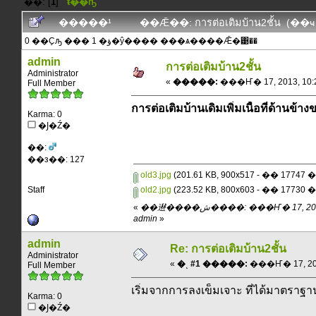
˹��: [
1
]
ŧ��ҧ
�����¹
��Ǣ��: การต่อเติมบ้าน2ชั้น (��
0 ��Ҫԡ ��� 1 �ؤ�ŷ���� ���ѧ����Ǣ�͹��
admin
การต่อเติมบ้าน2ชั้น
Administrator
«
�����:
���Ҥ� 17, 2013, 10:2
Full Member
การต่อเติมบ้านเดิมเพิ่มเนื้อที่ด้านข้า
Karma: 0
�Ϳ�Ź�
��:
��з��: 127
old3.jpg
(201.61 KB, 900x517 - �� 17747
Staff
old2.jpg
(223.52 KB, 800x603 - �� 17730
«
��䢤����ش����: ���Ҥ� 17, 2013, 10:25:54 am ��
admin
»
admin
Re: การต่อเติมบ้าน2ชั้น
Administrator
«
�ͺ #1 �����:
���Ҥ� 17, 2013
Full Member
เริ่มจากการลงเข็มเจาะ ที่ได้มาตราฐา
Karma: 0
�Ϳ�Ź�